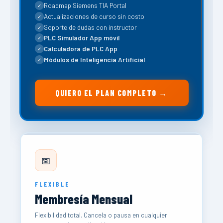
Roadmap Siemens TIA Portal
✓
Actualizaciones de curso sin costo
✓
Soporte de dudas con instructor
✓
PLC Simulador App móvil
✓
Calculadora de PLC App
✓
Módulos de Inteligencia Artificial
✓
QUIERO EL PLAN COMPLETO →
📅
FLEXIBLE
Membresía Mensual
Flexibilidad total. Cancela o pausa en cualquier