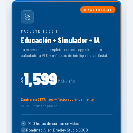
⭐ MÁS POPULAR
🚀
PAQUETE TODO 1
Educación + Simulador + IA
La experiencia completa: cursos, app simuladora,
calculadora PLC y módulos de inteligencia artificial.
1,599
$
MXN / año
Equivale a $133/mes — facturado anualmente
Anual · Sin días de prueba
+200 horas de cursos en video
✓
Roadmap Allen-Bradley Studio 5000
✓