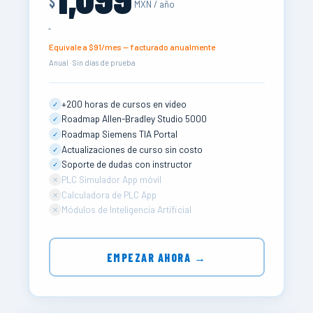
$
MXN / año
Equivale a $91/mes — facturado anualmente
Anual · Sin días de prueba
+200 horas de cursos en video
✓
Roadmap Allen-Bradley Studio 5000
✓
Roadmap Siemens TIA Portal
✓
Actualizaciones de curso sin costo
✓
Soporte de dudas con instructor
✓
PLC Simulador App móvil
✕
Calculadora de PLC App
✕
Módulos de Inteligencia Artificial
✕
EMPEZAR AHORA →