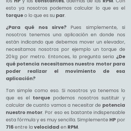
los
HP
y las
constantes
, además de las
RPM
. Con
esto ya nosotros podemos calcular lo que es el
torque
o lo que es su
par
.
¿Para qué nos sirve?
Pues simplemente, si
nosotros tenemos una aplicación en donde nos
están indicando que debemos mover un elevador,
necesitamos nosotros por ejemplo un torque de
20 kg por metro. Entonces, la pregunta seria
¿De
qué potencia necesitamos nuestro motor para
poder realizar el movimiento de esa
aplicación?
Tan simple como eso. Si nosotros ya tenemos lo
que es el
torque
podemos nosotros sustituir y
calcular de cuanto vamos a necesitar de
potencia
nuestro motor
. Por eso es bastante indispensable
esta fórmula y es muy sencilla. Simplemente
HP
por
716
entre la
velocidad
en
RPM
.